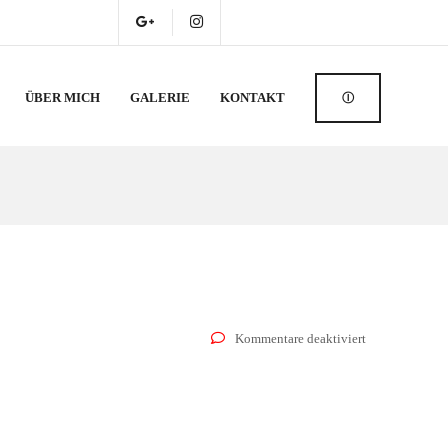
ÜBER MICH
GALERIE
KONTAKT
Ⓘ
für
Kommentare deaktiviert
Betriebsferien
27.10-
04.11.18